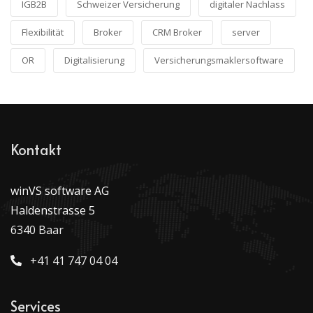
IGB2B
Schweizer Versicherung
digitaler Nachlass
Flexibilität
Broker
CRM Broker
server
OR
Digitalisierung
Versicherungsmaklersoftware
Kontakt
winVS software AG
Haldenstrasse 5
6340 Baar
+41 41 747 04 04
Services