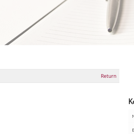
Return
K