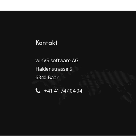
Kontakt
winVS software AG
Haldenstrasse 5
6340 Baar
+41 41 747 04 04