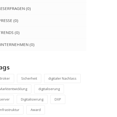
LESERFRAGEN
(0)
PRESSE
(0)
TRENDS
(0)
UNTERNEHMEN
(0)
ags
Broker
Sicherheit
digitaler Nachlass
Marktentwicklung
digitaliserung
server
Digitalisierung
DXP
infrastruktur
Award