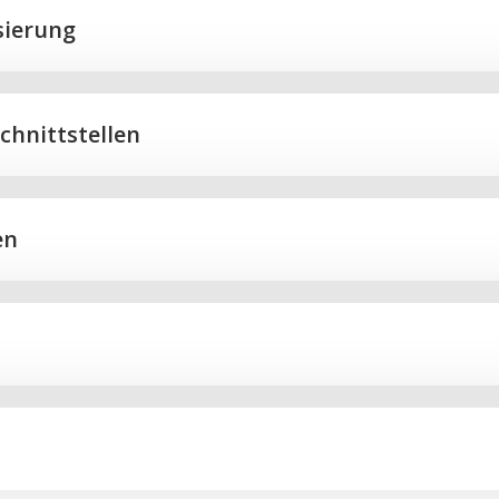
isierung
chnittstellen
en