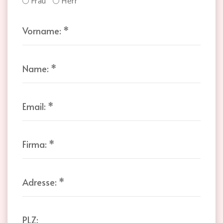
Frau
Herr
Vorname:
*
Name:
*
Email:
*
Firma:
*
Adresse:
*
PLZ: