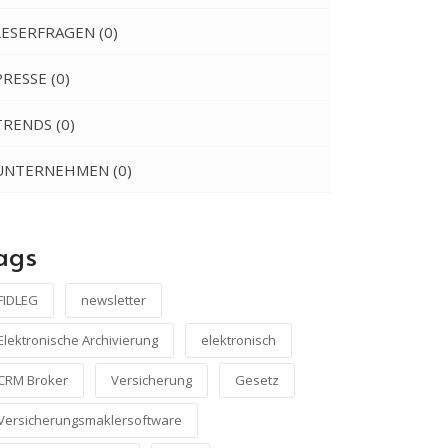
LESERFRAGEN
(0)
PRESSE
(0)
TRENDS
(0)
UNTERNEHMEN
(0)
ags
FIDLEG
newsletter
Elektronische Archivierung
elektronisch
CRM Broker
Versicherung
Gesetz
Versicherungsmaklersoftware