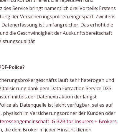
en zu konzentrieren: Die repetitiven und
 des Service bringt namentlich drei Vorteile: Erstens
eitung der Versicherungspolicen eingespart. Zweitens
 Datenerfassung ist umfangreicher. Das erhöht die
und die Geschwindigkeit der Auskunftsbereitschaft
eistungsqualität.
PDF-Police?
sicherungsbrokergeschäfts läuft sehr heterogen und
igitalisierung dank dem Data Extraction Service DXS
sten mittels der Datenextraktion der längst
lice als Datenquelle ist leicht verfügbar, sei es auf
n, physisch im Versicherungsordner der Kunden oder
teressengemeinschaft IG B2B for Insurers + Brokers
.
n, die dem Broker in jeder Hinsicht dienen: