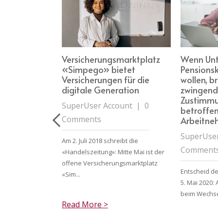
tung»:
Versicherungsmarktplatz
Wenn Unt
«Simpego» bietet
Pensions
roker ist im
Versicherungen für die
wollen, b
digitale Generation
zwingend
Zustimmu
ount
|
0
SuperUser Account
|
0
betroffe
Comments
Arbeitn
SuperUser
Luzerner Zeitung»
Am 2. Juli 2018 schreibt die
Comment
018*: «Im
«Handelszeitung»: Mitte Mai ist der
kt ist viel
offene Versicherungsmarktplatz
Entscheid d
«Sim...
5. Mai 2020
beim Wechsel
Read More >