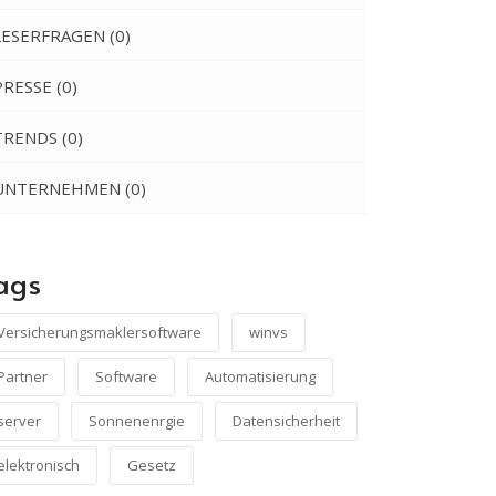
LESERFRAGEN
(0)
PRESSE
(0)
TRENDS
(0)
UNTERNEHMEN
(0)
ags
Versicherungsmaklersoftware
winvs
Partner
Software
Automatisierung
server
Sonnenenrgie
Datensicherheit
elektronisch
Gesetz