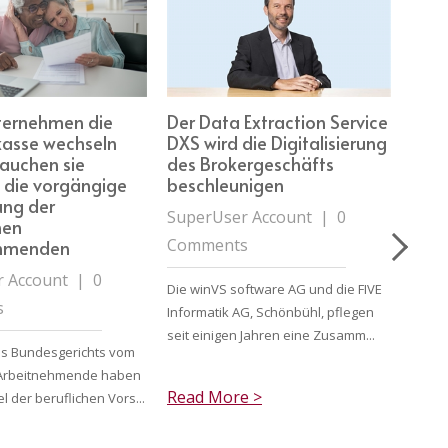
ernehmen die
Der Data Extraction Service
Seri
kasse wechseln
DXS wird die Digitalisierung
Rela
rauchen sie
des Brokergeschäfts
Teil
 die vorgängige
beschleunigen
wich
ng der
Aut
SuperUser Account
|
0
nen
Supe
Comments
ehmenden
Com
 Account
|
0
Die winVS software AG und die FIVE
s
Mit de
Informatik AG, Schönbühl, pflegen
Stand
seit einigen Jahren eine Zusamm...
es Bundesgerichts vom
könne
: Arbeitnehmende haben
Versi
Read More >
 der beruflichen Vors...
Read