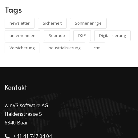
Tags
newsletter
Sicherheit
Sonnenenrgie
unternehmen
Sobrado
DXP
Digitalisierung
Versicherung
industrialisierung
crm
Kontakt
winVS software AG
Haldenstrasse 5
6340 Baar
+41 41 747 04 04